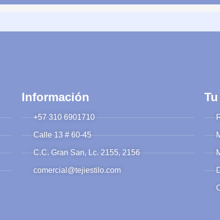
Información
Tu
+57 310 6901710
R
Calle 13 # 60-45
M
C.C. Gran San, Lc. 2155, 2156
M
comercial@tejiestilo.com
D
O