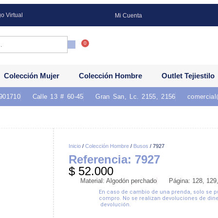
o Virtual
Mi Cuenta
0
Colección Mujer
Colección Hombre
Outlet Tejiestilo
901710
Calle 13 # 60-45
Gran San, Lc. 2155, 2156
comercial
Inicio
/
Colección Hombre
/
Busos
/ 7927
Referencia: 7927
$
52.000
Material: Algodón perchado
Página: 128, 129
En caso de cambio de una prenda, solo se pue
compro. No se realizan devoluciones de din
devolución.