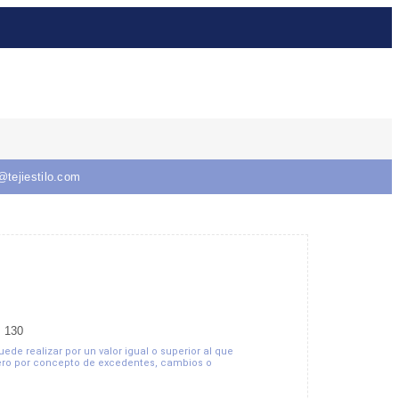
@tejiestilo.com
, 130
de realizar por un valor igual o superior al que
ero por concepto de excedentes, cambios o